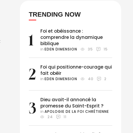
TRENDING NOW
Foi et obéissance :
1
comprendre la dynamique
t
biblique
in 
EDEN DIMENSION
35
15
Foi qui positionne-courage qui
2
fait obéir
in 
EDEN DIMENSION
40
2
Dieu avait-il annoncé la
3
promesse du Saint-Esprit ?
in 
APOLOGIE DE LA FOI CHRÉTIENNE
24
11