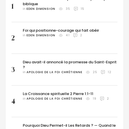
biblique
1
in 
EDEN DIMENSION
35
15
Foi qui positionne-courage qui fait obéir
in 
EDEN DIMENSION
41
2
2
Dieu avait-il annoncé la promesse du Saint-Esprit
?
3
in 
APOLOGIE DE LA FOI CHRÉTIENNE
25
12
La Croissance spirituelle 2 Pierre 1:1-11
in 
APOLOGIE DE LA FOI CHRÉTIENNE
19
2
4
Pourquoi Dieu Permet-il Les Retards ? — Quand le