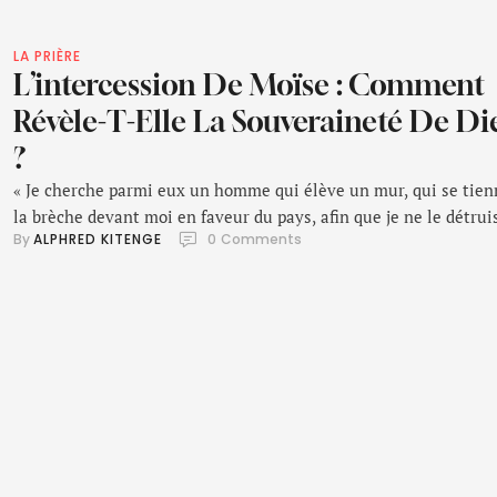
LA PRIÈRE
L’intercession De Moïse : Comment
Révèle-T-Elle La Souveraineté De Di
?
« Je cherche parmi eux un homme qui élève un mur, qui se tien
la brèche devant moi en faveur du pays, afin que je ne le détrui
By 
ALPHRED KITENGE
0
 Comments
pas ; mais je n’en trouve point. » – Ézéchiel 22:30