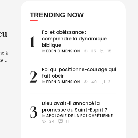
TRENDING NOW
eu
Foi et obéissance :
1
comprendre la dynamique
biblique
in 
EDEN DIMENSION
35
15
ne à
se
Foi qui positionne-courage qui
2
fait obéir
in 
EDEN DIMENSION
40
2
Dieu avait-il annoncé la
3
promesse du Saint-Esprit ?
in 
APOLOGIE DE LA FOI CHRÉTIENNE
24
11