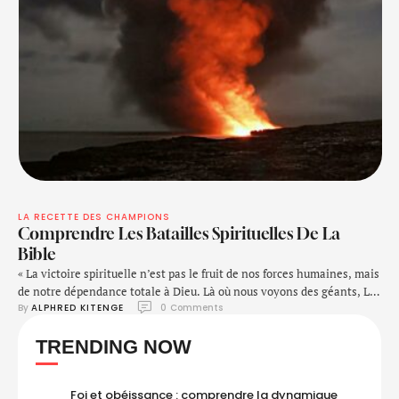
LA RECETTE DES CHAMPIONS
Comprendre Les Batailles Spirituelles De La
Bible
« La victoire spirituelle n’est pas le fruit de nos forces humaines, mais
de notre dépendance totale à Dieu. Là où nous voyons des géants, Lui
By 
ALPHRED KITENGE
0
 Comments
voit des occasions pour montrer Sa puissance. »
TRENDING NOW
Foi et obéissance : comprendre la dynamique