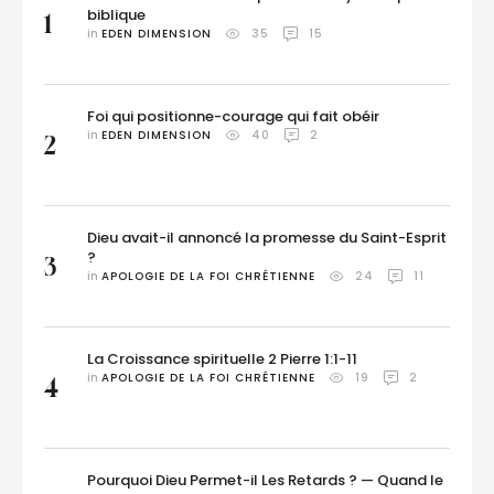
biblique
1
in 
EDEN DIMENSION
35
15
Foi qui positionne-courage qui fait obéir
in 
EDEN DIMENSION
40
2
2
Dieu avait-il annoncé la promesse du Saint-Esprit
?
3
in 
APOLOGIE DE LA FOI CHRÉTIENNE
24
11
La Croissance spirituelle 2 Pierre 1:1-11
in 
APOLOGIE DE LA FOI CHRÉTIENNE
19
2
4
Pourquoi Dieu Permet-il Les Retards ? — Quand le