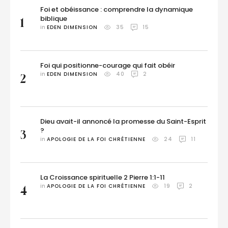
Foi et obéissance : comprendre la dynamique
biblique
1
in 
EDEN DIMENSION
35
15
Foi qui positionne-courage qui fait obéir
in 
EDEN DIMENSION
40
2
2
Dieu avait-il annoncé la promesse du Saint-Esprit
?
3
in 
APOLOGIE DE LA FOI CHRÉTIENNE
24
11
La Croissance spirituelle 2 Pierre 1:1-11
in 
APOLOGIE DE LA FOI CHRÉTIENNE
19
2
4