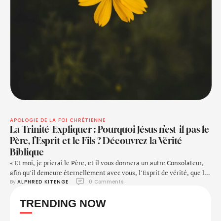
APOLOGIE DE LA FOI CHRÉTIENNE
La Trinité-Expliquer : Pourquoi Jésus n’est-il pas le
Père, l’Esprit et le Fils ? Découvrez la Vérité
Biblique
« Et moi, je prierai le Père, et il vous donnera un autre Consolateur,
afin qu’il demeure éternellement avec vous, l’Esprit de vérité, que le
By 
ALPHRED KITENGE
0
 Comments
monde ne peut recevoir, parce qu’il ne le voit ni ne le connaît ; mais
vous, vous le connaissez, car il demeure avec vous, et il sera en vous.
TRENDING NOW
» …