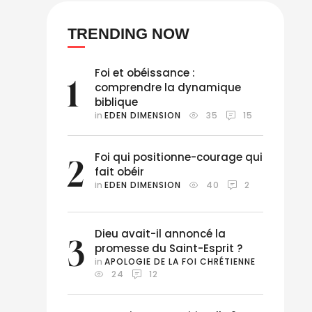
TRENDING NOW
Foi et obéissance :
1
comprendre la dynamique
biblique
in 
EDEN DIMENSION
35
15
Foi qui positionne-courage qui
2
fait obéir
in 
EDEN DIMENSION
40
2
Dieu avait-il annoncé la
3
promesse du Saint-Esprit ?
in 
APOLOGIE DE LA FOI CHRÉTIENNE
24
12