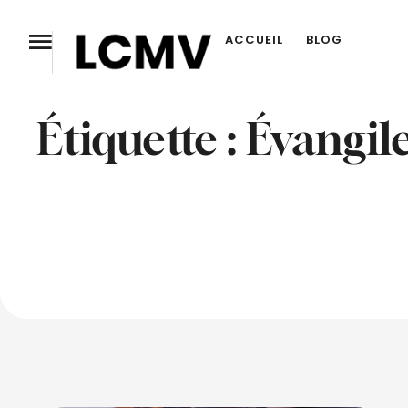
ACCUEIL
BLOG
Étiquette :
Évangil