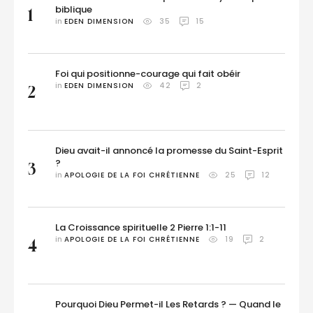
biblique
1
in 
EDEN DIMENSION
35
15
Foi qui positionne-courage qui fait obéir
in 
EDEN DIMENSION
42
2
2
Dieu avait-il annoncé la promesse du Saint-Esprit
?
3
in 
APOLOGIE DE LA FOI CHRÉTIENNE
25
12
La Croissance spirituelle 2 Pierre 1:1-11
in 
APOLOGIE DE LA FOI CHRÉTIENNE
19
2
4
Pourquoi Dieu Permet-il Les Retards ? — Quand le