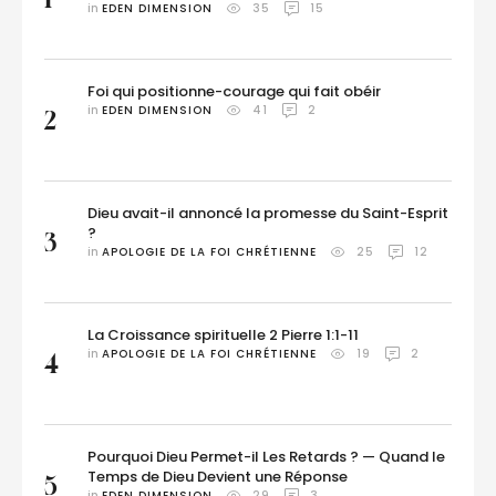
in 
EDEN DIMENSION
35
15
Foi qui positionne-courage qui fait obéir
in 
EDEN DIMENSION
41
2
2
Dieu avait-il annoncé la promesse du Saint-Esprit
?
3
in 
APOLOGIE DE LA FOI CHRÉTIENNE
25
12
La Croissance spirituelle 2 Pierre 1:1-11
in 
APOLOGIE DE LA FOI CHRÉTIENNE
19
2
4
Pourquoi Dieu Permet-il Les Retards ? — Quand le
Temps de Dieu Devient une Réponse
5
in 
EDEN DIMENSION
29
3