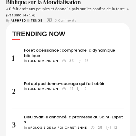
Biblique sur la Mondialisation
« Il fait droit aux peuples et donne la paix sur les confins de la terre. »
(Psaume 147:14)
By 
ALPHRED KITENGE
0
 Comments
TRENDING NOW
Foi et obéissance : comprendre la dynamique
biblique
1
in 
EDEN DIMENSION
35
15
Foi qui positionne-courage qui fait obéir
in 
EDEN DIMENSION
41
2
2
Dieu avait-il annoncé la promesse du Saint-Esprit
?
3
in 
APOLOGIE DE LA FOI CHRÉTIENNE
25
12