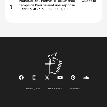
Pourquoi Dieu Permet-il Les Retards ? — Quand le
Temps de Dieu Devient une Réponse
5
in 
EDEN DIMENSION
30
3
FRANÇAIS
HEBREWS
SWAHILI