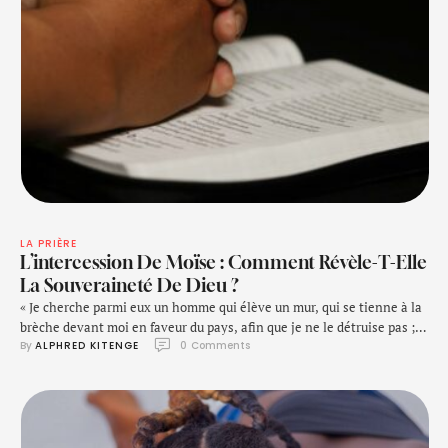
LA PRIÈRE
L’intercession De Moïse : Comment Révèle-T-Elle
La Souveraineté De Dieu ?
« Je cherche parmi eux un homme qui élève un mur, qui se tienne à la
brèche devant moi en faveur du pays, afin que je ne le détruise pas ;
By 
ALPHRED KITENGE
0
 Comments
mais je n’en trouve point. » – Ézéchiel 22:30