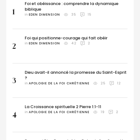
Foi et obéissance : comprendre la dynamique
biblique
1
in 
EDEN DIMENSION
35
15
Foi qui positionne-courage qui fait obéir
in 
EDEN DIMENSION
42
2
2
Dieu avait-il annoncé la promesse du Saint-Esprit
?
3
in 
APOLOGIE DE LA FOI CHRÉTIENNE
25
12
La Croissance spirituelle 2 Pierre 1:1-11
in 
APOLOGIE DE LA FOI CHRÉTIENNE
19
2
4