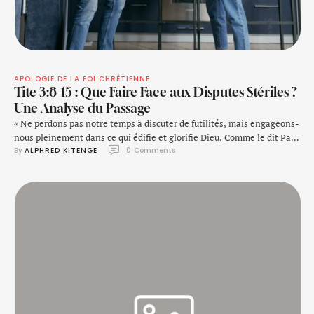
APOLOGIE DE LA FOI CHRÉTIENNE
Tite 3:8-15 : Que Faire Face aux Disputes Stériles ?
Une Analyse du Passage
« Ne perdons pas notre temps à discuter de futilités, mais engageons-
nous pleinement dans ce qui édifie et glorifie Dieu. Comme le dit Paul
By 
ALPHRED KITENGE
0
 Comments
: ‘Recherchons ce qui contribue à la paix et à l’édification mutuelle’
»(Romains 14:19).