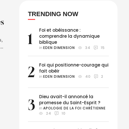
TRENDING NOW
es
Foi et obéissance :
1
comprendre la dynamique
s,
biblique
in 
EDEN DIMENSION
34
15
Foi qui positionne-courage qui
2
fait obéir
in 
EDEN DIMENSION
40
2
Dieu avait-il annoncé la
3
promesse du Saint-Esprit ?
in 
APOLOGIE DE LA FOI CHRÉTIENNE
24
10