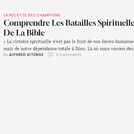
LA RECETTE DES CHAMPIONS
Comprendre Les Batailles Spirituell
De La Bible
« La victoire spirituelle n’est pas le fruit de nos forces humaine
mais de notre dépendance totale à Dieu. Là où nous voyons des
By 
ALPHRED KITENGE
0
 Comments
géants, Lui voit des occasions pour montrer Sa puissance. »