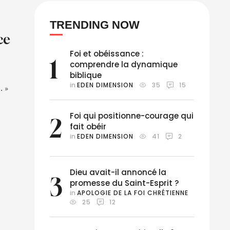
TRENDING NOW
ce
Foi et obéissance :
1
comprendre la dynamique
biblique
in 
EDEN DIMENSION
35
15
. »
Foi qui positionne-courage qui
2
fait obéir
in 
EDEN DIMENSION
41
2
Dieu avait-il annoncé la
3
promesse du Saint-Esprit ?
in 
APOLOGIE DE LA FOI CHRÉTIENNE
25
12