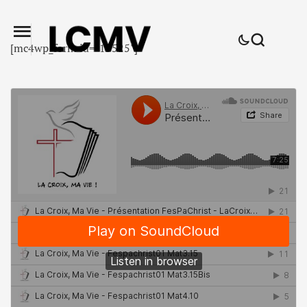
[mc4wp_form id="15525"]